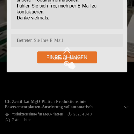
EINREICHUNGEN
CE-Zertifikat MgO-Platten Produktionslinie
Faserzementplatten-Ausrüstung vollautomatisch
Produktionslinie für MgO-Platten
2023-10-10
7 Ansichten