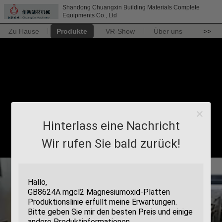
Shandong Chuangxin Building Materials Complete
Equipments Co., Ltd
Zu Hause
Produkte
VR-Show
Über uns
>>
Hinterlass eine Nachricht
Wir rufen Sie bald zurück!