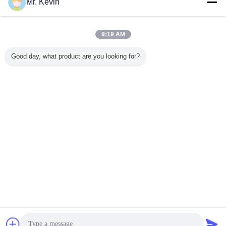
Mr. Kevin
9:19 AM
Good day, what product are you looking for?
Ändern Sie Sprache
German
Nach Hause
|
Über uns
|
Kontakt mit uns
|
Sitemap
|
Privacy Policy
Tischplattenansicht
Copyright © 2016 - 2026 Shandong Chuangxin Building Materials Complete
Equipments Co., Ltd.
All rights reserved.