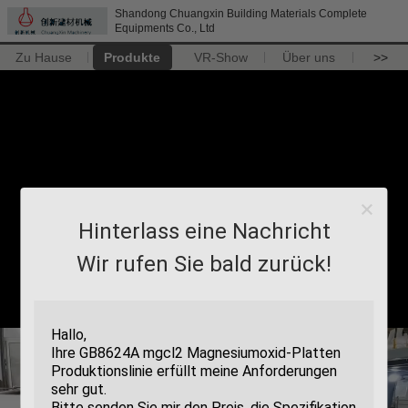
Shandong Chuangxin Building Materials Complete
Equipments Co., Ltd
Zu Hause
Produkte
VR-Show
Über uns
>>
Hinterlass eine Nachricht
Wir rufen Sie bald zurück!