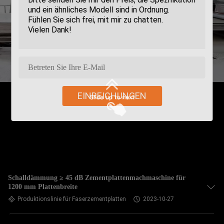
EINREICHUNGEN
Schalldämmung ≥ 45 dB Zementplattenmachmaschine für
1200 mm Plattenbreite
Produktionslinie für Faserzementplatten
2023-10-27