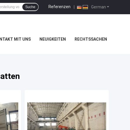
Referenzen
|
German
Suche
NTAKT MIT UNS
NEUIGKEITEN
RECHTSSACHEN
latten