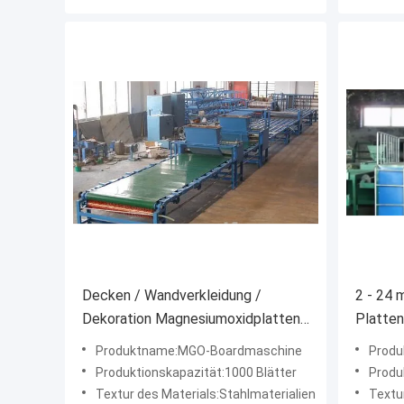
Decken / Wandverkleidung /
2 - 24 
Dekoration Magnesiumoxidplatten
Platten
Produktionslinie
4 kW Hy
Produktname:MGO-Boardmaschine
Prod
Vibrati
Produktionskapazität:1000 Blätter
Produ
Textur des Materials:Stahlmaterialien
Textu