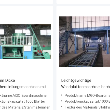
mm Dicke
Leichtgewichtige
herstellungsmaschinen mit
Wandplattenmaschine, hoch
draulikleistung und 1,1 kW
MGO-Sandwichplattenmasc
uktname:MGO-Boardmaschine
Produktname:MGO-Boardma
onsleistung
ktionskapazität:1000 Blätter
Produktionskapazität:1000 B
r des Materials:Stahlmaterialien
Textur des Materials:Stahlm