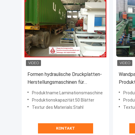
Formen hydraulische Druckplatten-
Wandpa
Herstellungsmaschinen für
Produkt
Schaumstoffplatten /
Furnier
Produktname:Laminationsmaschine
Produ
Verbundplatten
Produktionskapazität:50 Blätter
Produ
Textur des Materials:Stahl
Textu
KONTAKT