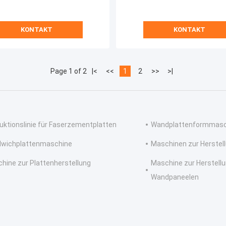
KONTAKT
KONTAKT
Page 1 of 2
|<
<<
1
2
>>
>|
uktionslinie für Faserzementplatten
Wandplattenformmasc
wichplattenmaschine
Maschinen zur Herstel
hine zur Plattenherstellung
Maschine zur Herstell
Wandpaneelen