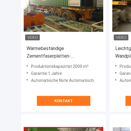
Wärmebeständige
Leichtg
Zementfaserplatten-
Wandpl
Produktionslinie mit PLC-System
für Ba
Produktionskapazität:2000 m²
Produ
Garantie:1 Jahre
Garan
Automatische Note:Automatisch
Autom
KONTAKT