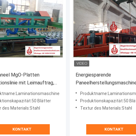
neel MgO-Platten
Energiesparende
ionslinie mit Leimauftrag,
Paneelherstellungsmaschine
en und Trocknungsprozess
Automatische Wandpaneel-
ktname:Laminationsmaschine
Produktname:Laminationsm
Rollformmaschine
ktionskapazität:50 Blätter
Produktionskapazität:50 Blä
r des Materials:Stahl
Textur des Materials:Stahl
KONTAKT
KONTAKT