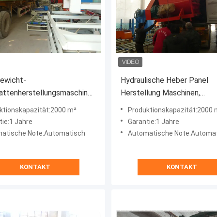
ewicht-
Hydraulische Heber Panel
attenherstellungsmaschinen
Herstellung Maschinen,
ustoffe GB/T9775-1999
Automatische Sandwich Pan
ktionskapazität:2000 m²
Produktionskapazität:2000 
Produktionslinie
tie:1 Jahre
Garantie:1 Jahre
atische Note:Automatisch
Automatische Note:Automa
KONTAKT
KONTAKT