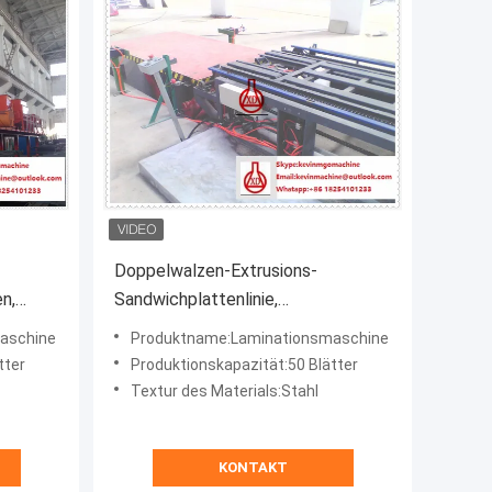
Doppelwalzen-Extrusions-
n,
Sandwichplattenlinie,
Klebstoffauftrag Furnier Trocknung
aschine
Produktname:Laminationsmaschine
Wandpaneel Ausrüstung
tter
Produktionskapazität:50 Blätter
Textur des Materials:Stahl
KONTAKT