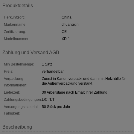
Produktdetails
Herkunftsort:
China
Markenname:
chuangxin
Zertifizierung:
CE
Modellnummer:
XD-1
Zahlung und Versand AGB
Min Bestellmenge:
1 Satz
Preis:
verhandelbar
Verpackung
Zuerst in Karton verpackt und dann mit Holzhülle für
die Außenverpackung verstärkt
Informationen:
Lieferzeit:
30 Arbeitstage nach Erhalt Ihrer Zahlung
Zahlungsbedingungen:
L/C, T/T
Versorgungsmaterial-
50 Stück pro Jahr
Fähigkeit:
Beschreibung