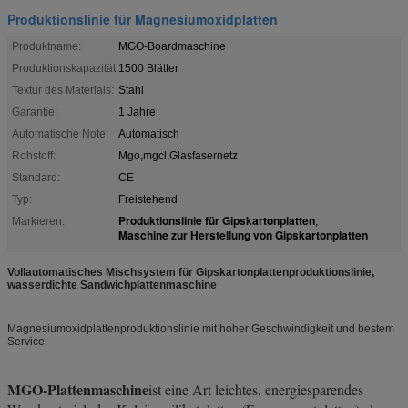
Produktionslinie für Magnesiumoxidplatten
Produktname:
MGO-Boardmaschine
Produktionskapazität:
1500 Blätter
Textur des Materials:
Stahl
Garantie:
1 Jahre
Automatische Note:
Automatisch
Rohstoff:
Mgo,mgcl,Glasfasernetz
Standard:
CE
Typ:
Freistehend
Produktionslinie für Gipskartonplatten
Markieren:
,
Maschine zur Herstellung von Gipskartonplatten
Vollautomatisches Mischsystem für Gipskartonplattenproduktionslinie,
wasserdichte Sandwichplattenmaschine
Magnesiumoxidplattenproduktionslinie mit hoher Geschwindigkeit und bestem
Service
MGO-Plattenmaschine
ist eine Art leichtes, energiesparendes