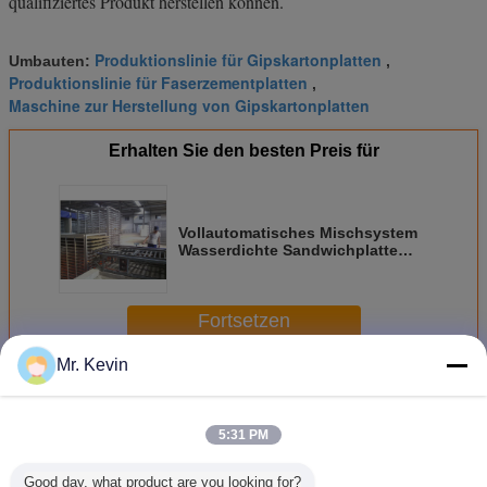
qualifiziertes Produkt herstellen können.
Produktionslinie für Gipskartonplatten
Umbauten:
,
Produktionslinie für Faserzementplatten
,
Maschine zur Herstellung von Gipskartonplatten
Erhalten Sie den besten Preis für
Vollautomatisches Mischsystem
Wasserdichte Sandwichplatte
Gipsplatte Produktionslinie
Fortsetzen
Mr. Kevin
Produktionslinie für Magnesiumoxidplatten
Mehr
5:31 PM
Good day, what product are you looking for?