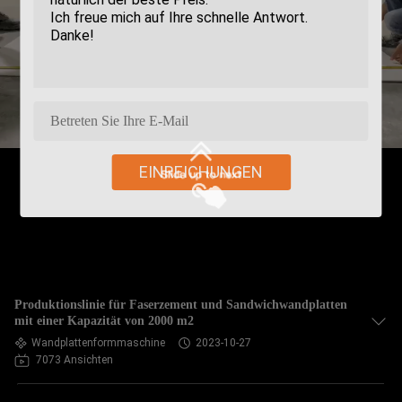
EINREICHUNGEN
Produktionslinie für Faserzement und Sandwichwandplatten
mit einer Kapazität von 2000 m2
Wandplattenformmaschine
2023-10-27
7073 Ansichten