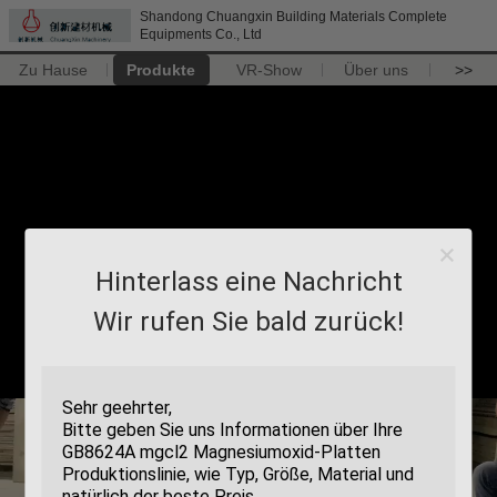
Shandong Chuangxin Building Materials Complete
Equipments Co., Ltd
Zu Hause
Produkte
VR-Show
Über uns
>>
Hinterlass eine Nachricht
Wir rufen Sie bald zurück!