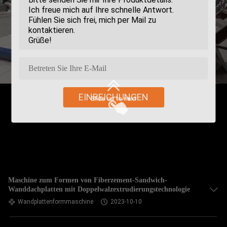
EINREICHUNGEN
Maschine zum Formen von Fiberzement-Sandwich-
Wanddachplatten mit Doppelwalzextrudierungstechnologie
Wandplattenformmaschine
2023-10-10