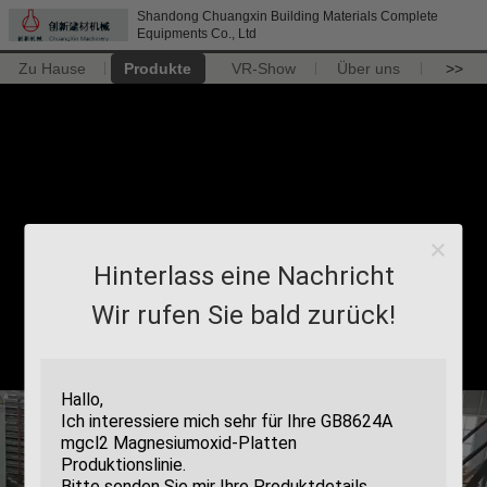
Shandong Chuangxin Building Materials Complete
Equipments Co., Ltd
Zu Hause
Produkte
VR-Show
Über uns
>>
Hinterlass eine Nachricht
Wir rufen Sie bald zurück!