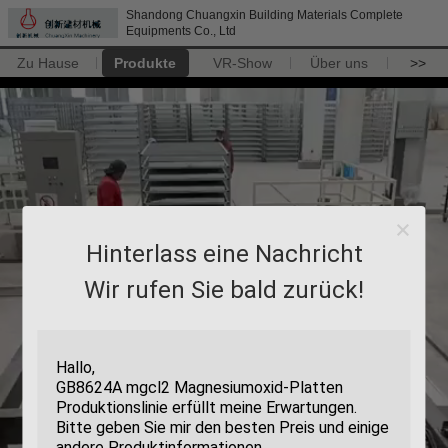
Shandong Chuangxin Building Materials Complete
Equipments Co., Ltd
Zu Hause
Produkte
VR-Show
Über uns
>>
Hinterlass eine Nachricht
Wir rufen Sie bald zurück!