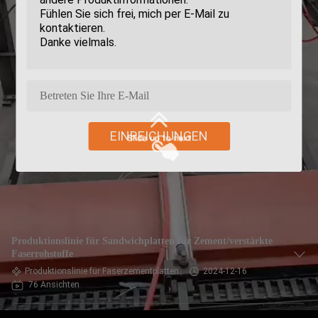
EINREICHUNGEN
Produktionslinie für Sandwichplatten für Zement/verstärkte
Faserrohstoffe
Produktionslinie für Faserzementplatten
2024-12-16
76 Ansichten