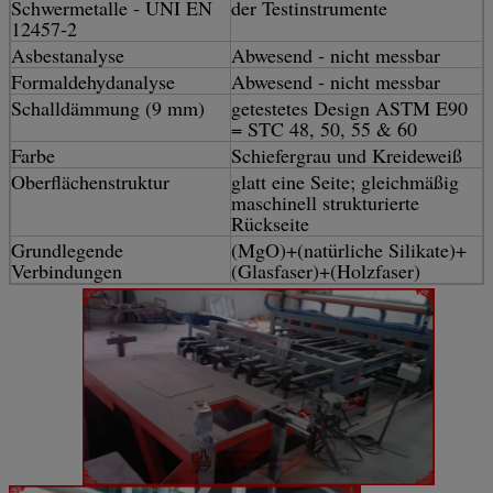
Schwermetalle - UNI EN
der Testinstrumente
12457-2
Asbestanalyse
Abwesend - nicht messbar
Formaldehydanalyse
Abwesend - nicht messbar
Schalldämmung (9 mm)
getestetes Design ASTM E90
= STC 48, 50, 55 & 60
Farbe
Schiefergrau und Kreideweiß
Oberflächenstruktur
glatt eine Seite; gleichmäßig
maschinell strukturierte
Rückseite
Grundlegende
(MgO)+(natürliche Silikate)+
Verbindungen
(Glasfaser)+(Holzfaser)