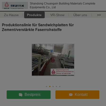
Shandong Chuangxin Building Materials Complete
Equipments Co., Ltd
Zu Hause
Produkte
VR-Show
Über uns
>>
Produktionslinie für Sandwichplatten für
Zement/verstärkte Faserrohstoffe
Bestpreis
Kontakt