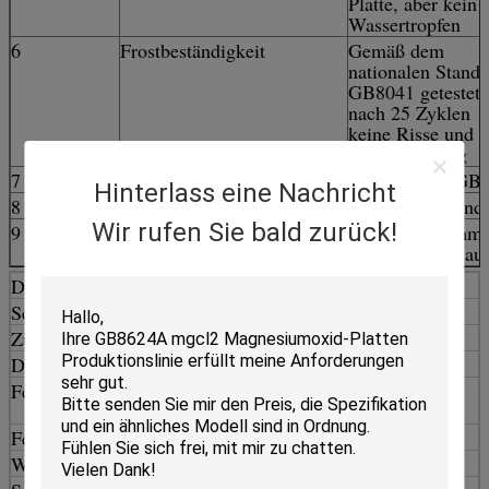
Platte, aber kein
Wassertropfen
6
Frostbeständigkeit
Gemäß dem
nationalen Standa
GB8041 getestet 
nach 25 Zyklen
keine Risse und
Schichtbildung
7
Schallwiderstand
Erfüllt 4sdb (GB
Hinterlass eine Nachricht
8
Radioaktivität
Erfüllt den Stan
Wir rufen Sie bald zurück!
9
Nichtbrennbarkeit
In Übereinstimm
GB8624-88, Baust
Druckfestigkeit
~20 MPa (3.000 PSI)
Schlagfestigkeit
> 6 kJ/m2
Zugfestigkeit
> 5,5 MPa
Dichte (spezifische Masse)
~1000 kg/m3 (+/-< 2%)
Feuchtigkeitsaufnahme
~26% maximale Sättigung
(langsame Absorptionsrate)
Feuchtigkeitsgehalt
~6%
Wasserdampfdiffusion
~28 / 35