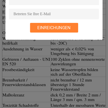
Spezifische Wärme
~930 J/kgK
Wärmeleitfähigkeit
~0,44 W / mK
Elastizitätsmodul
~6045 N/mm2
Flexibilität
~20,1 N/mm2 maximal
UNI E 12372
12mm x 1220 x 2440 = 10
N/mm2
EINREICHUNGEN
Oberflächenalkalität
~10 Ph
Wärmeausdehnung
0,01 mm/mC (von Temp +20C
heiß/kalt
bis -20C)
Ausdehnung in Wasser
weniger als < 0,02% von
Umgebung bis Sättigung
Gefrieren / Auftauen - UNI
100 Zyklen ohne nennenswerte
EN 520
Auswirkungen
Frostbeständigkeit
keine Wassertropfen bilden
sich auf der Oberfläche
Brennbarkeit /
nicht brennbar / 12 mm
Feuerwiderstandsklassen
übersteigt 1 Stunde
Feuerwiderstand
Maßtoleranz
dick 0,2 mm / Breite 2 mm /
Länge 3 mm / qm. 3 mm
Toxizität Schadstoffe
Unterhalb der messbaren Werte