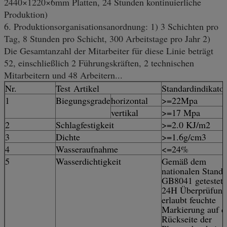
2440×1220×6mm Platten, 24 Stunden kontinuierliche
Produktion)
6. Produktionsorganisationsanordnung: 1) 3 Schichten pro
Tag, 8 Stunden pro Schicht, 300 Arbeitstage pro Jahr 2)
Die Gesamtanzahl der Mitarbeiter für diese Linie beträgt
52, einschließlich 2 Führungskräften, 2 technischen
Mitarbeitern und 48 Arbeitern...
Nr.
Test Artikel
Standardindikato
1
Biegungsgrade
horizontal
>=22Mpa
vertikal
>=17 Mpa
2
Schlagfestigkeit
>=2.0 KJ/m2
3
Dichte
>=1.6g/cm3
4
Wasseraufnahme
<=24%
5
Wasserdichtigkeit
Gemäß dem
nationalen Standa
GB8041 getestet 
24H Überprüfung
erlaubt feuchte
Markierung auf d
Rückseite der