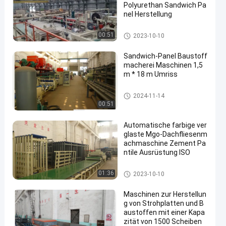
Polyurethan Sandwich Pa
nel Herstellung
Maschinen zur Herstellung vo
00:51
2023-10-10
n Baustoffen
Sandwich-Panel Baustoff
macherei Maschinen 1,5
m * 18 m Umriss
Maschinen zur Herstellung vo
2024-11-14
n Baustoffen
00:51
Automatische farbige ver
glaste Mgo-Dachfliesenm
achmaschine Zement Pa
ntile Ausrüstung ISO
Maschinen zur Herstellung vo
01:36
2023-10-10
n Baustoffen
Maschinen zur Herstellun
g von Strohplatten und B
austoffen mit einer Kapa
zität von 1500 Scheiben