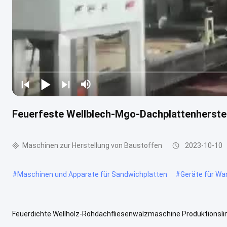
Feuerfeste Wellblech-Mgo-Dachplattenherst
Maschinen zur Herstellung von Baustoffen
2023-10-10
#
Maschinen und Apparate für Sandwichplatten
#
Geräte für Wa
Feuerdichte Wellholz-Rohdachfliesenwalzmaschine Produktionslin
verwendet die Technologie des Doppelantriebs-Doppelwalz-Extrude