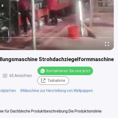
ellungsmaschine Strohdachziegelformmaschine
Kontaktieren Sie uns jetzt
65 Ansichten
Teilnahme
ndplatten
#
Maschine zur Herstellung von Wellpappen
ie für Dachbleche Produktbeschreibung Die Produktionslinie
rs, und das ...
Weitere Informationen