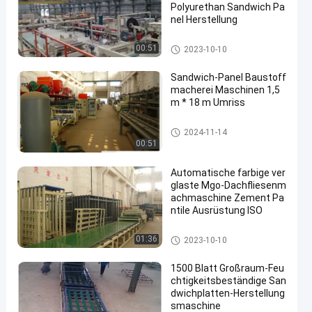
Polyurethan Sandwich Pa
nel Herstellung
Maschinen zur Herstellung vo
00:51
2023-10-10
n Baustoffen
Sandwich-Panel Baustoff
macherei Maschinen 1,5
m * 18 m Umriss
Maschinen zur Herstellung vo
2024-11-14
n Baustoffen
00:51
Automatische farbige ver
glaste Mgo-Dachfliesenm
achmaschine Zement Pa
ntile Ausrüstung ISO
Maschinen zur Herstellung vo
01:36
2023-10-10
n Baustoffen
1500 Blatt Großraum-Feu
chtigkeitsbeständige San
dwichplatten-Herstellung
smaschine