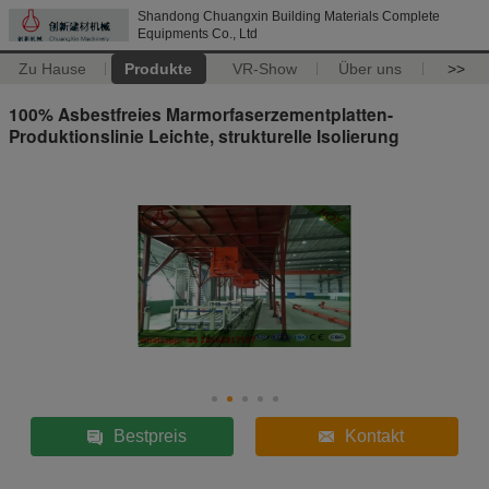
Shandong Chuangxin Building Materials Complete
Equipments Co., Ltd
Zu Hause
Produkte
VR-Show
Über uns
>>
100% Asbestfreies Marmorfaserzementplatten-
Produktionslinie Leichte, strukturelle Isolierung
Bestpreis
Kontakt