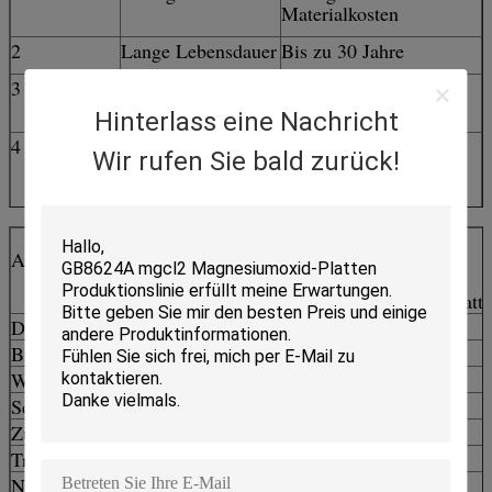
Materialkosten
2
Lange Lebensdauer
Bis zu 30 Jahre
3
Wiederverwendung
Mehr als 10 Mal
wiederverwendet
Hinterlass eine Nachricht
4
Flexibles Layout
Layout nach Ihren
Wir rufen Sie bald zurück!
Anforderungen
angepasst
5
Umweltschutz
Umweltfreundliche
Materialien verwendet
Artikel
Einheit
Standard
Faserverstärkte
6
Sichere & stabile
Erdbeben- und
Calciumsilikatplatte
Stahlkonstruktion
Windbeständigkeit
Dichte
g/cm 3
<1.3
Biegefestigkeit
MPa
>9
Wärmeleitfähigkeitsmodul
w/m.k
<0.29
Schlagfestigkeit
kJ/mm 2
>2.0
Zugkraft der Schraube
N/mm
>75
Trockenschrumpfung
%
<0.2
Nichtbrennbares
In