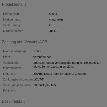
Produktdetails
Herkunftsort:
China
Markenname:
chuangxin
Zertifizierung:
CE
Modellnummer:
XD-DB
Zahlung und Versand AGB
Min Bestellmenge:
1 Satz
Preis:
verhandelbar
Verpackung
Zuerst in Karton verpackt und dann mit Holzhülle für
die Außenverpackung verstärkt
Informationen:
Lieferzeit:
30 Arbeitstage nach Erhalt Ihrer Zahlung
Zahlungsbedingungen:
L/C, T/T
Versorgungsmaterial-
50 Stück pro Jahr
Fähigkeit:
Beschreibung