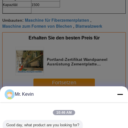
Kapazität
1500
Maschine für Fiberzementplatten
Umbauten:
,
Maschine zum Formen von Blechen
Blattwalzwerk
,
Erhalten Sie den besten Preis für
Portland-Zertifikat Wandpaneel
Ausrüstung Zementplatte
Oxidplatte Produktion
Fortsetzen
Mr. Kevin
Produktionslinie für Faserzementplatten
Mehr
10:46 AM
Good day, what product are you looking for?