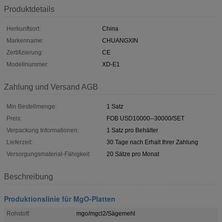
Produktdetails
Herkunftsort:
China
Markenname:
CHUANGXIN
Zertifizierung:
CE
Modellnummer:
XD-E1
Zahlung und Versand AGB
Min Bestellmenge:
1 Satz
Preis:
FOB USD10000--30000/SET
Verpackung Informationen:
1 Satz pro Behälter
Lieferzeit:
30 Tage nach Erhalt Ihrer Zahlung
Versorgungsmaterial-Fähigkeit:
20 Sätze pro Monat
Beschreibung
Produktionslinie für MgO-Platten
Rohstoff:
mgo/mgcl2/Sägemehl