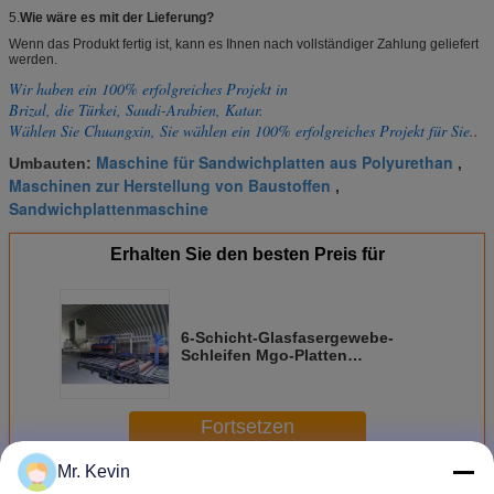
5.
Wie wäre es mit der Lieferung?
Wenn das Produkt fertig ist, kann es Ihnen nach vollständiger Zahlung geliefert
werden.
Wir haben ein 100% erfolgreiches Projekt in
Brizal, die Türkei, Saudi-Arabien, Katar.
Wählen Sie Chuangxin, Sie wählen ein 100% erfolgreiches Projekt für Sie.
.
Maschine für Sandwichplatten aus Polyurethan
Umbauten:
,
Maschinen zur Herstellung von Baustoffen
,
Sandwichplattenmaschine
Erhalten Sie den besten Preis für
6-Schicht-Glasfasergewebe-
Schleifen Mgo-Platten
Produktionslinie zur Herstellung
von Wandpaneelen
Fortsetzen
Mr. Kevin
Produktionslinie für MgO-Platten
Mehr