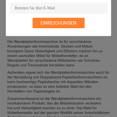
Eine der wichtigsten Eigenschaften der
Wandplattenformmaschine ist die automatische EPS-
Schaummaschine.Diese fortschrittliche Technologie
ermöglicht die Herstellung hochwertiger Wandplatten mit
EINREICHUNGEN
präzisen Abmessungen und glatten OberflächenDie Maschine
verfügt außerdem über eine hohe Produktionskapazität, was
sie ideal für die Großproduktion macht.
Die Wandplattenformmaschine ist für verschiedene
Anwendungen wie Innenwände, Decken und Möbel
konzipiert.Seine Vielseitigkeit und Effizienz machen ihn zu
einem wertvollen Mittel für Möbelhersteller, da es
Wandplatten für verschiedene Möbelarten wie Schränke,
Regale und Trennwände herstellen kann.
Außerdem eignet sich die Wandplattenformmaschine auch für
die Herstellung von Doppelwand-Papierbechermaschinen.es
kann hochwertige Papierbecher mit doppelten Wänden
produzieren, so dass es eine beliebte Wahl bei den
Herstellern von Papierkügeln ist.
Zusammenfassend ist die Wandplattenformmaschine ein
revolutionäres Produkt, das die Möbelindustrie verändert
hat.und Vielseitigkeit machen es zu einer Top-Wahl für
Möbelhersteller auf der ganzen WeltMit seiner fortschrittlichen