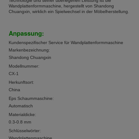
Technologie und seiner überlegenen Leistung ist die
Wandplattenformmaschine, hergestellt von Shandong
Chuangxin, wirklich ein Spielwechsel in der Möbelherstellung.
Anpassung:
Kundenspezifischer Service für Wandplattenformmaschine
Markenbezeichnung:
Shandong Chuangxin
Modellnummer:
CX-1
Herkunftsort:
China
Eps Schaummaschine:
Automatisch
Materialdicke:
0.3-0.8 mm
Schlüsselwörter:
Wandplattenmaschine