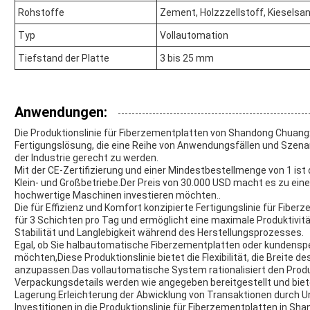
Rohstoffe
Zement, Holzzzellstoff, Kieselsa
Typ
Vollautomation
Tiefstand der Platte
3 bis 25 mm
Anwendungen:
Die Produktionslinie für Fiberzementplatten von Shandong Chuangx
Fertigungslösung, die eine Reihe von Anwendungsfällen und Szena
der Industrie gerecht zu werden.
Mit der CE-Zertifizierung und einer Mindestbestellmenge von 1 ist d
Klein- und Großbetriebe.Der Preis von 30.000 USD macht es zu ein
hochwertige Maschinen investieren möchten..
Die für Effizienz und Komfort konzipierte Fertigungslinie für Fib
für 3 Schichten pro Tag und ermöglicht eine maximale Produktivi
Stabilität und Langlebigkeit während des Herstellungsprozesses.
Egal, ob Sie halbautomatische Fiberzementplatten oder kundensp
möchten,Diese Produktionslinie bietet die Flexibilität, die Breite
anzupassen.Das vollautomatische System rationalisiert den Produ
Verpackungsdetails werden wie angegeben bereitgestellt und bi
Lagerung.Erleichterung der Abwicklung von Transaktionen durch 
Investitionen in die Produktionslinie für Fiberzementplatten in Sh