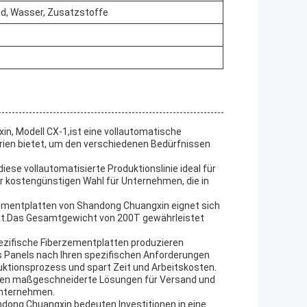
nd, Wasser, Zusatzstoffe
in, Modell CX-1,ist eine vollautomatische
rien bietet, um den verschiedenen Bedürfnissen
iese vollautomatisierte Produktionslinie ideal für
er kostengünstigen Wahl für Unternehmen, die in
erzementplatten von Shandong Chuangxin eignet sich
tät.Das Gesamtgewicht von 200T gewährleistet
ezifische Fiberzementplatten produzieren
 des Panels nach Ihren spezifischen Anforderungen
ktionsprozess und spart Zeit und Arbeitskosten.
eten maßgeschneiderte Lösungen für Versand und
Unternehmen.
andong Chuangxin bedeuten Investitionen in eine