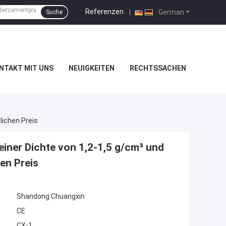
Referenzen
|
German
Suche
NTAKT MIT UNS
NEUIGKEITEN
RECHTSSACHEN
lichen Preis
iner Dichte von 1,2-1,5 g/cm³ und
en Preis
Shandong Chuangxin
CE
CX-1