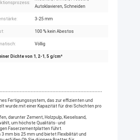
ktionsprozess:
Autoklavieren, Schneiden
enstärke:
3-25 mm
t:
100 % kein Abestos
atisch:
Völlig
iner Dichte von 1
,
2-1
,
5 g/cm³
nes Fertigungssystem, das zur effizienten und
t wurde.mit einer Kapazität für drei Schichten pro
fen, darunter Zement, Holzpulp, Kieselsand,
ählt, um höchste Qualitäts- und
igen Faserzementplatten führt.
n 3 mm bis 25 mm und bietet Flexibilität und
 erfüllen.Ob Sie dünnere Bretter für