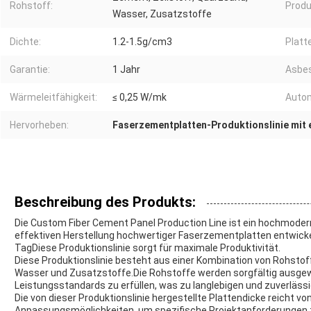
Rohstoff:
Produ
Wasser, Zusatzstoffe
Dichte:
1.2-1.5g/cm3
Platt
Garantie:
1 Jahr
Asbes
Wärmeleitfähigkeit:
≤ 0,25 W/mk
Autom
Hervorheben:
Faserzementplatten-Produktionslinie mit e
Beschreibung des Produkts:
Die Custom Fiber Cement Panel Production Line ist ein hochmoder
effektiven Herstellung hochwertiger Faserzementplatten entwickel
TagDiese Produktionslinie sorgt für maximale Produktivität.
Diese Produktionslinie besteht aus einer Kombination von Rohstof
Wasser und Zusatzstoffe.Die Rohstoffe werden sorgfältig ausgew
Leistungsstandards zu erfüllen, was zu langlebigen und zuverläss
Die von dieser Produktionslinie hergestellte Plattendicke reicht vo
Anpassungsmöglichkeiten, um spezifische Projektanforderungen zu