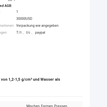
nd AGB:
:
1
30000USD
mationen:
Verpackung wie angegeben
ngen:
T/t 、 l/c 、 paypal
 von 1,2-1,5 g/cm³ und Wasser als
Mischen, Formen, Pressen,