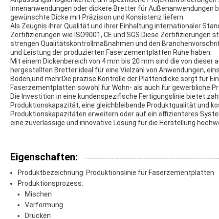
Innenanwendungen oder dickere Bretter für Außenanwendungen ben
gewünschte Dicke mit Präzision und Konsistenz liefern.
Als Zeugnis ihrer Qualität und ihrer Einhaltung internationaler St
Zertifizierungen wie ISO9001, CE und SGS.Diese Zertifizierungen st
strengen Qualitätskontrollmaßnahmen und den Branchenvorschrifte
und Leistung der produzierten Faserzementplatten Ruhe haben.
Mit einem Dickenbereich von 4 mm bis 20 mm sind die von dieser
hergestellten Bretter ideal für eine Vielzahl von Anwendungen, ei
Böden,und mehrDie präzise Kontrolle der Plattendicke sorgt für Ein
Faserzementplatten sowohl für Wohn- als auch für gewerbliche Pr
Die Investition in eine kundenspezifische Fertigungslinie bietet zah
Produktionskapazität, eine gleichbleibende Produktqualität und k
Produktionskapazitäten erweitern oder auf ein effizienteres Syst
eine zuverlässige und innovative Lösung für die Herstellung hoch
Eigenschaften:
Produktbezeichnung: Produktionslinie für Faserzementplatten
Produktionsprozess:
Mischen
Verformung
Drücken