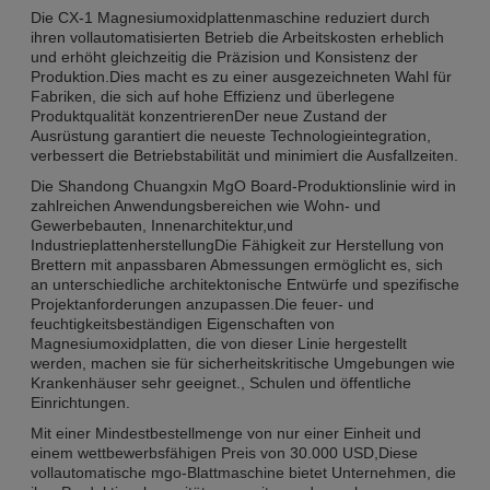
Die CX-1 Magnesiumoxidplattenmaschine reduziert durch
ihren vollautomatisierten Betrieb die Arbeitskosten erheblich
und erhöht gleichzeitig die Präzision und Konsistenz der
Produktion.Dies macht es zu einer ausgezeichneten Wahl für
Fabriken, die sich auf hohe Effizienz und überlegene
Produktqualität konzentrierenDer neue Zustand der
Ausrüstung garantiert die neueste Technologieintegration,
verbessert die Betriebstabilität und minimiert die Ausfallzeiten.
Die Shandong Chuangxin MgO Board-Produktionslinie wird in
zahlreichen Anwendungsbereichen wie Wohn- und
Gewerbebauten, Innenarchitektur,und
IndustrieplattenherstellungDie Fähigkeit zur Herstellung von
Brettern mit anpassbaren Abmessungen ermöglicht es, sich
an unterschiedliche architektonische Entwürfe und spezifische
Projektanforderungen anzupassen.Die feuer- und
feuchtigkeitsbeständigen Eigenschaften von
Magnesiumoxidplatten, die von dieser Linie hergestellt
werden, machen sie für sicherheitskritische Umgebungen wie
Krankenhäuser sehr geeignet., Schulen und öffentliche
Einrichtungen.
Mit einer Mindestbestellmenge von nur einer Einheit und
einem wettbewerbsfähigen Preis von 30.000 USD,Diese
vollautomatische mgo-Blattmaschine bietet Unternehmen, die