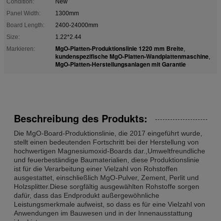
Condition:
New
Panel Width:
1300mm
Board Length:
2400-24000mm
Size:
1.22*2.44
MgO-Platten-Produktionslinie 1220 mm Breite
Markieren:
,
kundenspezifische MgO-Platten-Wandplattenmaschine
,
MgO-Platten-Herstellungsanlagen mit Garantie
Beschreibung des Produkts:
Die MgO-Board-Produktionslinie, die 2017 eingeführt wurde,
stellt einen bedeutenden Fortschritt bei der Herstellung von
hochwertigen Magnesiumoxid-Boards dar.,Umweltfreundliche
und feuerbeständige Baumaterialien, diese Produktionslinie
ist für die Verarbeitung einer Vielzahl von Rohstoffen
ausgestattet, einschließlich MgO-Pulver, Zement, Perlit und
Holzsplitter.Diese sorgfältig ausgewählten Rohstoffe sorgen
dafür, dass das Endprodukt außergewöhnliche
Leistungsmerkmale aufweist, so dass es für eine Vielzahl von
Anwendungen im Bauwesen und in der Innenausstattung