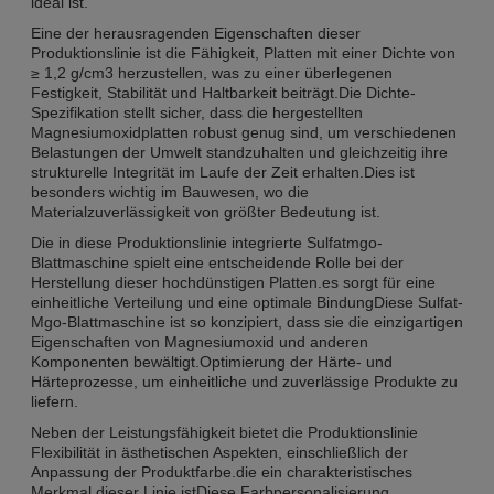
ideal ist.
Eine der herausragenden Eigenschaften dieser
Produktionslinie ist die Fähigkeit, Platten mit einer Dichte von
≥ 1,2 g/cm3 herzustellen, was zu einer überlegenen
Festigkeit, Stabilität und Haltbarkeit beiträgt.Die Dichte-
Spezifikation stellt sicher, dass die hergestellten
Magnesiumoxidplatten robust genug sind, um verschiedenen
Belastungen der Umwelt standzuhalten und gleichzeitig ihre
strukturelle Integrität im Laufe der Zeit erhalten.Dies ist
besonders wichtig im Bauwesen, wo die
Materialzuverlässigkeit von größter Bedeutung ist.
Die in diese Produktionslinie integrierte Sulfatmgo-
Blattmaschine spielt eine entscheidende Rolle bei der
Herstellung dieser hochdünstigen Platten.es sorgt für eine
einheitliche Verteilung und eine optimale BindungDiese Sulfat-
Mgo-Blattmaschine ist so konzipiert, dass sie die einzigartigen
Eigenschaften von Magnesiumoxid und anderen
Komponenten bewältigt.Optimierung der Härte- und
Härteprozesse, um einheitliche und zuverlässige Produkte zu
liefern.
Neben der Leistungsfähigkeit bietet die Produktionslinie
Flexibilität in ästhetischen Aspekten, einschließlich der
Anpassung der Produktfarbe.die ein charakteristisches
Merkmal dieser Linie istDiese Farbpersonalisierung