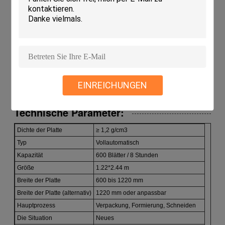
Hauptsatz: Batterieren, Formen und Schneiden
Hocheffiziente MGO-Plattenmaschine für eine
gleichbleibende Produktion
Eine fortschrittliche Magnesiumoxidplattenmaschine sorgt
für eine höhere Plattenqualität
Spezialisierte Sulfatmgo-Blattmaschinentechnologie für
eine höhere Haltbarkeit
EINREICHUNGEN
Technische Parameter:
Dichte der Platte
≥ 1,2 g/cm3
Typ
Vollautomatisch
Kapazität
600 Blätter / 8 Stunden
Größe
1.22*2.44 m
Breite der Platte
600 bis 1220 mm
Breite der Platte (alternativ)
1220 mm oder anpassbar
Hauptprozess
Verpackung, Formierung, Schneiden
Die Situation
Neues