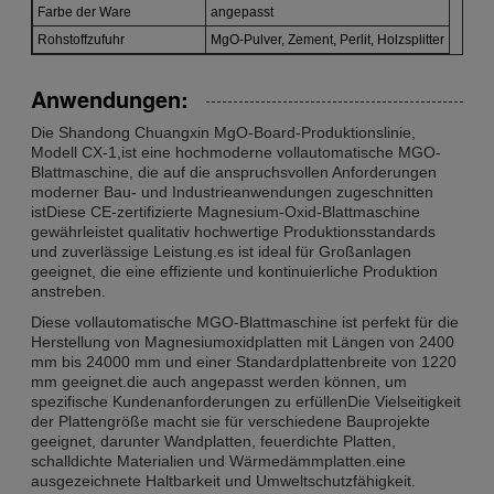
Farbe der Ware
angepasst
Rohstoffzufuhr
MgO-Pulver, Zement, Perlit, Holzsplitter
Anwendungen:
Die Shandong Chuangxin MgO-Board-Produktionslinie,
Modell CX-1,ist eine hochmoderne vollautomatische MGO-
Blattmaschine, die auf die anspruchsvollen Anforderungen
moderner Bau- und Industrieanwendungen zugeschnitten
istDiese CE-zertifizierte Magnesium-Oxid-Blattmaschine
gewährleistet qualitativ hochwertige Produktionsstandards
und zuverlässige Leistung.es ist ideal für Großanlagen
geeignet, die eine effiziente und kontinuierliche Produktion
anstreben.
Diese vollautomatische MGO-Blattmaschine ist perfekt für die
Herstellung von Magnesiumoxidplatten mit Längen von 2400
mm bis 24000 mm und einer Standardplattenbreite von 1220
mm geeignet.die auch angepasst werden können, um
spezifische Kundenanforderungen zu erfüllenDie Vielseitigkeit
der Plattengröße macht sie für verschiedene Bauprojekte
geeignet, darunter Wandplatten, feuerdichte Platten,
schalldichte Materialien und Wärmedämmplatten.eine
ausgezeichnete Haltbarkeit und Umweltschutzfähigkeit.