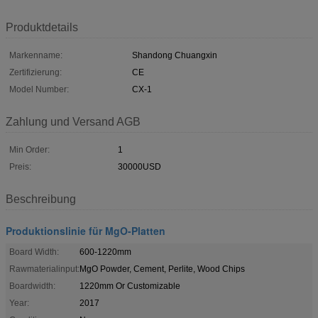
Produktdetails
Markenname:
Shandong Chuangxin
Zertifizierung:
CE
Model Number:
CX-1
Zahlung und Versand AGB
Min Order:
1
Preis:
30000USD
Beschreibung
Produktionslinie für MgO-Platten
Board Width:
600-1220mm
Rawmaterialinput:
MgO Powder, Cement, Perlite, Wood Chips
Boardwidth:
1220mm Or Customizable
Year:
2017