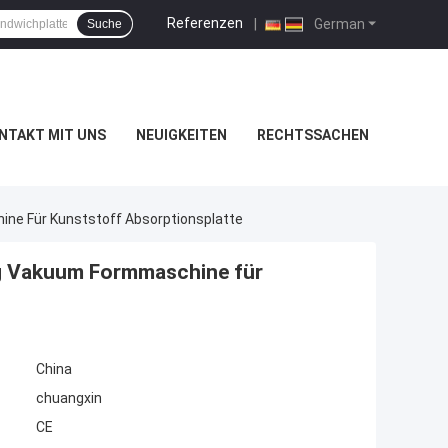
Referenzen
|
German
Suche
NTAKT MIT UNS
NEUIGKEITEN
RECHTSSACHEN
ne Für Kunststoff Absorptionsplatte
g Vakuum Formmaschine für
China
chuangxin
CE