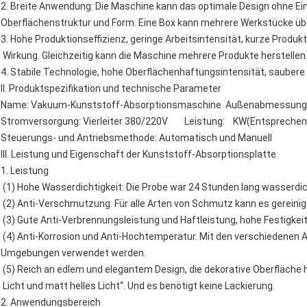
2. Breite Anwendung: Die Maschine kann das optimale Design ohne Ein
Oberflächenstruktur und Form. Eine Box kann mehrere Werkstücke üb
3. Hohe Produktionseffizienz, geringe Arbeitsintensität, kurze Produkt
Wirkung. Gleichzeitig kann die Maschine mehrere Produkte herstellen
4. Stabile Technologie, hohe Oberflächenhaftungsintensität, saube
II. Produktspezifikation und technische Parameter
Name: Vakuum-Kunststoff-Absorptionsmaschine Außenabmessung
Stromversorgung: Vierleiter 380/220V Leistung: KW(Entsprechen
Steuerungs- und Antriebsmethode: Automatisch und Manuell
III. Leistung und Eigenschaft der Kunststoff-Absorptionsplatte
1. Leistung
(1) Hohe Wasserdichtigkeit: Die Probe war 24 Stunden lang wasserdic
(2) Anti-Verschmutzung. Für alle Arten von Schmutz kann es gereini
(3) Gute Anti-Verbrennungsleistung und Haftleistung, hohe Festigkeit
(4) Anti-Korrosion und Anti-Hochtemperatur. Mit den verschiedenen 
Umgebungen verwendet werden.
(5) Reich an edlem und elegantem Design, die dekorative Oberfläche ha
Licht und matt helles Licht“. Und es benötigt keine Lackierung.
2. Anwendungsbereich