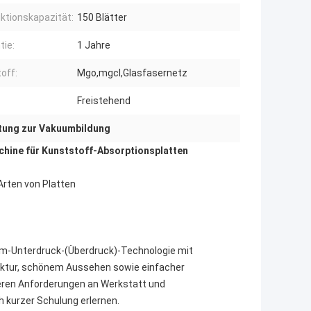
ktionskapazität:
150 Blätter
tie:
1 Jahre
off:
Mgo,mgcl,Glasfasernetz
Freistehend
tung zur Vakuumbildung
ine für Kunststoff-Absorptionsplatten
Arten von Platten
m-Unterdruck-(Überdruck)-Technologie mit
uktur, schönem Aussehen sowie einfacher
nderen Anforderungen an Werkstatt und
ach kurzer Schulung erlernen.