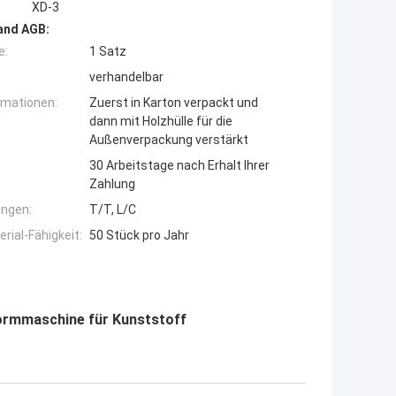
XD-3
and AGB:
e:
1 Satz
verhandelbar
rmationen:
Zuerst in Karton verpackt und
dann mit Holzhülle für die
Außenverpackung verstärkt
30 Arbeitstage nach Erhalt Ihrer
Zahlung
ngen:
T/T, L/C
ial-Fähigkeit:
50 Stück pro Jahr
ormmaschine für Kunststoff