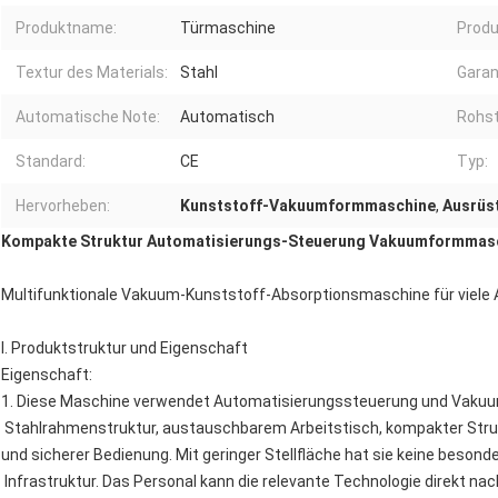
Produktname:
Türmaschine
Produ
Textur des Materials:
Stahl
Garan
Automatische Note:
Automatisch
Rohst
Standard:
CE
Typ:
Hervorheben:
Kunststoff-Vakuumformmaschine
,
Ausrüs
Kompakte Struktur Automatisierungs-Steuerung Vakuumformmasch
Multifunktionale Vakuum-Kunststoff-Absorptionsmaschine für viele 
I. Produktstruktur und Eigenschaft
Eigenschaft:
1. Diese Maschine verwendet Automatisierungssteuerung und Vakuu
Stahlrahmenstruktur, austauschbarem Arbeitstisch, kompakter Str
und sicherer Bedienung. Mit geringer Stellfläche hat sie keine beso
Infrastruktur. Das Personal kann die relevante Technologie direkt n