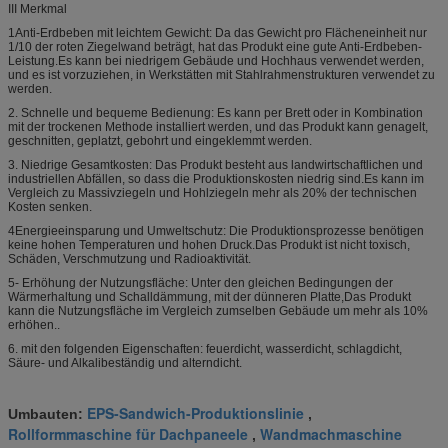
III Merkmal
1Anti-Erdbeben mit leichtem Gewicht: Da das Gewicht pro Flächeneinheit nur
1/10 der roten Ziegelwand beträgt, hat das Produkt eine gute Anti-Erdbeben-
Leistung.Es kann bei niedrigem Gebäude und Hochhaus verwendet werden,
und es ist vorzuziehen, in Werkstätten mit Stahlrahmenstrukturen verwendet zu
werden.
2. Schnelle und bequeme Bedienung: Es kann per Brett oder in Kombination
mit der trockenen Methode installiert werden, und das Produkt kann genagelt,
geschnitten, geplatzt, gebohrt und eingeklemmt werden.
3. Niedrige Gesamtkosten: Das Produkt besteht aus landwirtschaftlichen und
industriellen Abfällen, so dass die Produktionskosten niedrig sind.Es kann im
Vergleich zu Massivziegeln und Hohlziegeln mehr als 20% der technischen
Kosten senken.
4Energieeinsparung und Umweltschutz: Die Produktionsprozesse benötigen
keine hohen Temperaturen und hohen Druck.Das Produkt ist nicht toxisch,
Schäden, Verschmutzung und Radioaktivität.
5- Erhöhung der Nutzungsfläche: Unter den gleichen Bedingungen der
Wärmerhaltung und Schalldämmung, mit der dünneren Platte,Das Produkt
kann die Nutzungsfläche im Vergleich zumselben Gebäude um mehr als 10%
erhöhen..
6. mit den folgenden Eigenschaften: feuerdicht, wasserdicht, schlagdicht,
Säure- und Alkalibeständig und alterndicht.
EPS-Sandwich-Produktionslinie
Umbauten:
,
Rollformmaschine für Dachpaneele
Wandmachmaschine
,