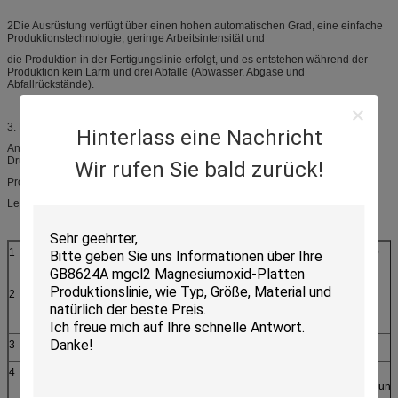
2Die Ausrüstung verfügt über einen hohen automatischen Grad, eine einfache
Produktionstechnologie, geringe Arbeitsintensität und
die Produktion in der Fertigungslinie erfolgt, und es entstehen während der
Produktion kein Lärm und drei Abfälle (Abwasser, Abgase und
Abfallrückstände).
3. Niedriger Energieverbrauch bei der Produktion.
Hinterlass eine Nachricht
Anforderungen an die Produktionstechnik ohne hohe Temperatur und hohen
Druck.
Wir rufen Sie bald zurück!
Produktmerkmale und Leistung
Leistung
1
Lufttrockene Dichte
≤ (Standardindex)
(Prüfwert) 30,0
50 kg/m2
kg/m2
2
Trocknungsschrumpfung
≤ 0,08%
0.015%
Zinssatz des Vorstands
3
Bremsschutzlast
≥1400N
5640N
4
Schlagschutz
Keine
Keine
Brucherscheinung
Brucherscheinun