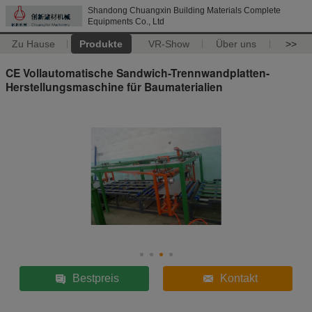
Shandong Chuangxin Building Materials Complete
Equipments Co., Ltd
Zu Hause
Produkte
VR-Show
Über uns
>>
CE Vollautomatische Sandwich-Trennwandplatten-
Herstellungsmaschine für Baumaterialien
Bestpreis
Kontakt