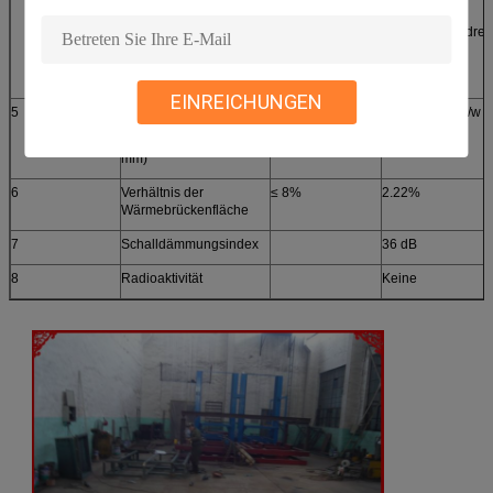
wie
wie zum Beispiel
Rissen
als Riss nach drei
Einschlägen
Nach drei
Einschlägen
EINREICHUNGEN
5
Wärmewiderstand
≥ 1,35 (m2.k) /w
≥ 1,36 ((m2.k) /w
von Hauptschnitt (T=90
mm)
6
Verhältnis der
≤ 8%
2.22%
Wärmebrückenfläche
7
Schalldämmungsindex
36 dB
8
Radioaktivität
Keine