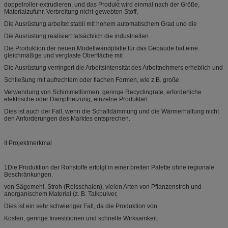
doppelroller-extrudieren, und das Produkt wird einmal nach der Größe,
Materialzufuhr, Verbreitung nicht-gewebten Stoff,
Die Ausrüstung arbeitet stabil mit hohem automatischem Grad und die
Die Ausrüstung realisiert tatsächlich die industriellen
Die Produktion der neuen Modellwandplatte für das Gebäude hat eine
gleichmäßige und verglaste Oberfläche mit
Die Ausrüstung verringert die Arbeitsintensität des Arbeitnehmers erheblich und
Schließung mit aufrechtem oder flachen Formen, wie z.B. große
Verwendung von Schimmelformen, geringe Recyclingrate, erforderliche
elektrische oder Dampfheizung, einzelne Produktart
Dies ist auch der Fall, wenn die Schalldämmung und die Wärmerhaltung nicht
den Anforderungen des Marktes entsprechen.
II Projektmerkmal
1Die Produktion der Rohstoffe erfolgt in einer breiten Palette ohne regionale
Beschränkungen.
von Sägemehl, Stroh (Reisschalen), vielen Arten von Pflanzenstroh und
anorganischem Material (z. B. Talkpulver,
Dies ist ein sehr schwieriger Fall, da die Produktion von
Kosten, geringe Investitionen und schnelle Wirksamkeit.