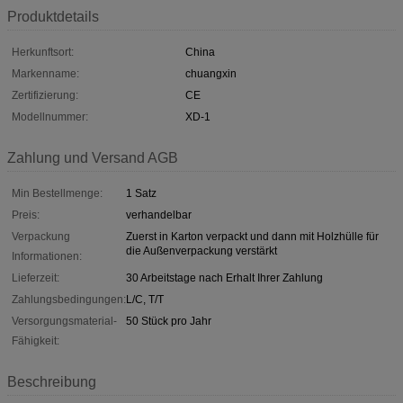
Produktdetails
Herkunftsort:
China
Markenname:
chuangxin
Zertifizierung:
CE
Modellnummer:
XD-1
Zahlung und Versand AGB
Min Bestellmenge:
1 Satz
Preis:
verhandelbar
Verpackung
Zuerst in Karton verpackt und dann mit Holzhülle für
die Außenverpackung verstärkt
Informationen:
Lieferzeit:
30 Arbeitstage nach Erhalt Ihrer Zahlung
Zahlungsbedingungen:
L/C, T/T
Versorgungsmaterial-
50 Stück pro Jahr
Fähigkeit:
Beschreibung