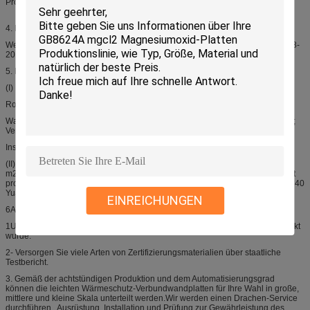
Produktionslinie nach Ihrem eigenen Zustand wählen.
4. Produktionsbedingungen
Werkstatt: über 300m2-800m2, Arbeiter: 10-16 Personen; Süßwasser; Strom:8-
20KW
5. Nutzenanalyse
(I) Kostenrechnung
Rohstoffe: 19-25 Yuan/m2 (nach unterschiedlicher Dicke); Lohn: 1 Yuan/m2
Wasser-Strom-Gebühr: 0,5 Yuan/m2; Abschreibung der Ausrüstung: 0,2 Yuan;
Verwaltungsgebühr: 1 Yuan/m2
Insgesamt: 21,7 Yuan~27,70 Yuan/m2
(II) Gewinnanalyse: (Nimm die Kleinmaschinen als Beispiel), Produktion: 800
m2 pro Tag, zu einem Preis von 58 Yuan/m2 zum Verkauf, und dann der Profit
pro Tag ist, dass 800 m2 × 58 Yuan/m2-800 m2 × 21.7 ~ 27.70 = 29040 ~ 24240
Yuan.
EINREICHUNGEN
6Aufmerksamkeit.
1Unterzeichnen Sie den Vertrag, der vom Industrie- und Handelsbüro gedruckt
wurde.
2- Versorgen Sie viele Arten von Zertifizierungsmaterialien über staatliche
Testbericht.
3. Gemäß der achtstündigen Produktion und dem Automatisierungsgrad
können die leichten Wärmeschutz-Verbundwandplatten für Ihre Wahl in große,
mittlere und kleine Skala unterteilt werden.Wir werden einen Drachen-Service
durchführen., Ausrüstung, Installation und Prüfung zur Gewährleistung des