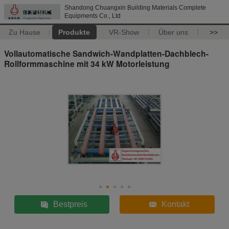
Shandong Chuangxin Building Materials Complete
Equipments Co., Ltd
Zu Hause
Produkte
VR-Show
Über uns
>>
Vollautomatische Sandwich-Wandplatten-Dachblech-
Rollformmaschine mit 34 kW Motorleistung
Bestpreis
Kontakt