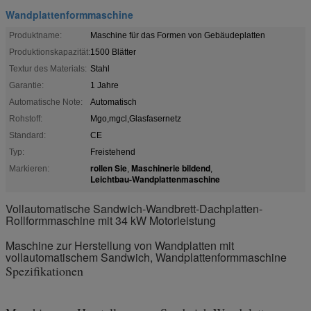
Wandplattenformmaschine
Produktname:
Maschine für das Formen von Gebäudeplatten
Produktionskapazität:
1500 Blätter
Textur des Materials:
Stahl
Garantie:
1 Jahre
Automatische Note:
Automatisch
Rohstoff:
Mgo,mgcl,Glasfasernetz
Standard:
CE
Typ:
Freistehend
rollen Sie
Maschinerie bildend
Markieren:
,
,
Leichtbau-Wandplattenmaschine
Vollautomatische Sandwich-Wandbrett-Dachplatten-
Rollformmaschine mit 34 kW Motorleistung
Maschine zur Herstellung von Wandplatten mit
vollautomatischem Sandwich, Wandplattenformmaschine
Spezifikationen