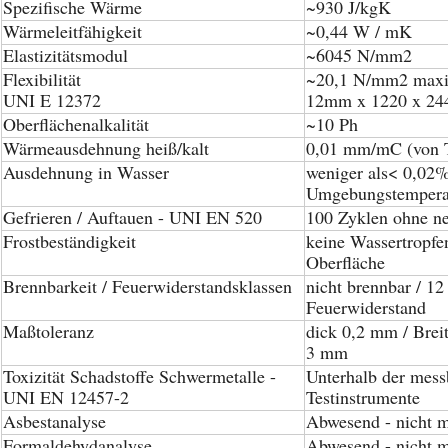
Spezifische Wärme
~930 J/kgK
Wärmeleitfähigkeit
~0,44 W / mK
Elastizitätsmodul
~6045 N/mm2
Flexibilität
~20,1 N/mm2 max
UNI E 12372
12mm x 1220 x 24
Oberflächenalkalität
~10 Ph
Wärmeausdehnung heiß/kalt
0,01 mm/mC (von 
Ausdehnung in Wasser
weniger als< 0,02
Umgebungstemperat
Gefrieren / Auftauen - UNI EN 520
100 Zyklen ohne n
Frostbeständigkeit
keine Wassertropfen
Oberfläche
Brennbarkeit / Feuerwiderstandsklassen
nicht brennbar / 1
Feuerwiderstand
Maßtoleranz
dick 0,2 mm / Bre
3 mm
Toxizität Schadstoffe Schwermetalle -
Unterhalb der mess
UNI EN 12457-2
Testinstrumente
Asbestanalyse
Abwesend - nicht 
Formaldehydanalyse
Abwesend - nicht 