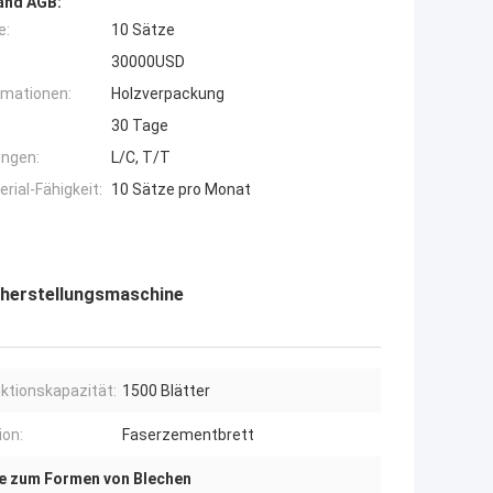
and AGB:
e:
10 Sätze
30000USD
rmationen:
Holzverpackung
30 Tage
ngen:
L/C, T/T
ial-Fähigkeit:
10 Sätze pro Monat
herstellungsmaschine
ktionskapazität:
1500 Blätter
ion:
Faserzementbrett
e zum Formen von Blechen