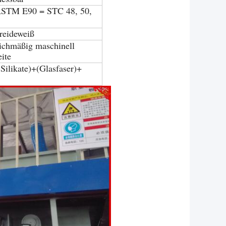
 ASTM E90 = STC 48, 50,
reideweiß
leichmäßig maschinell
eite
Silikate)+(Glasfaser)+