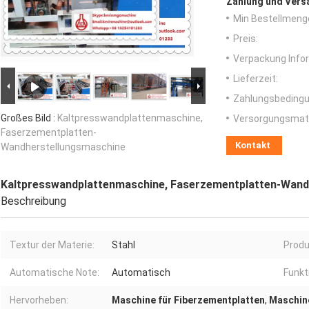
Zahlung und Vers
Min Bestellmeng
Preis:
Verpackung Info
Lieferzeit:
Zahlungsbedingu
Großes Bild :
Kaltpresswandplattenmaschine,
Versorgungsmater
Faserzementplatten-
Kontakt
Wandherstellungsmaschine
Kaltpresswandplattenmaschine, Faserzementplatten-Wand
Beschreibung
Textur der Materie:
Stahl
Produ
Automatische Note:
Automatisch
Funkt
Hervorheben:
Maschine für Fiberzementplatten
,
Maschin