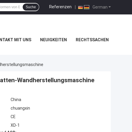
Referenzen
|
German
Suche
NTAKT MIT UNS
NEUIGKEITEN
RECHTSSACHEN
dherstellungsmaschine
latten-Wandherstellungsmaschine
China
chuangxin
CE
XD-1