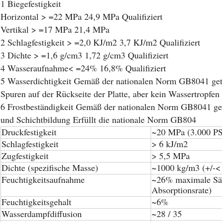
1 Biegefestigkeit
Horizontal > =22 MPa 24,9 MPa Qualifiziert
Vertikal > =17 MPa 21,4 MPa
2 Schlagfestigkeit > =2,0 KJ/m2 3,7 KJ/m2 Qualifiziert
3 Dichte > =1,6 g/cm3 1,72 g/cm3 Qualifiziert
4 Wasseraufnahme< =24% 16,8% Qualifiziert
5 Wasserdichtigkeit Gemäß der nationalen Norm GB8041 gete
Spuren auf der Rückseite der Platte, aber kein Wassertropfen
6 Frostbeständigkeit Gemäß der nationalen Norm GB8041 get
und Schichtbildung Erfüllt die nationale Norm GB804
Druckfestigkeit
~20 MPa (3.000 PS
Schlagfestigkeit
> 6 kJ/m2
Zugfestigkeit
> 5,5 MPa
Dichte (spezifische Masse)
~1000 kg/m3 (+/-<
Feuchtigkeitsaufnahme
~26% maximale Sät
Absorptionsrate)
Feuchtigkeitsgehalt
~6%
Wasserdampfdiffusion
~28 / 35