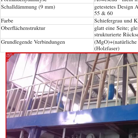
Schalldämmung (9 mm)
getestetes Design
55 & 60
Farbe
Schiefergrau und K
Oberflächenstruktur
glatt eine Seite; g
strukturierte Rücks
Grundlegende Verbindungen
(MgO)+(natürliche 
(Holzfaser)