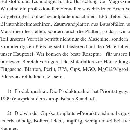
Rohstoffe und Technologie für die Herstellung von Magnesiu
Wir sind ein professioneller Hersteller verschiedener Arten 
vorgefertigte Hohlkernwandplattenmaschinen, EPS-Beton-S
Blähtonblockmaschinen, Zaunwandplatten aus Bauabfällen usw.
Maschinen herstellen, sondern auch die Platten, so dass wir 
Teil unseres Vorteils betrifft nicht nur die Maschine, sonder
zum niedrigsten Preis herstellt, basierend auf den Materialie
unser Hauptziel. Wir können die beste Rezeptur für unsere K
in diesem Bereich verfügen. Die Materialien zur Herstellung
Flugasche, Blähton, Perlit, EPS, Gips, MGO, MgCl2/Mgso4, 
Pflanzenstrohhalme usw. sein.
1) Produktqualität: Die Produktqualität hat Priorität geg
1999 (entspricht dem europäischen Standard).
2) Die von der Gipskartonplatten-Produktionslinie hergestel
feuerbeständig, isoliert, leicht, ungiftig, wenig umweltbelaste
Raumes.