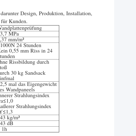
runter Design, Produktion, Installation,
e für Kunden.
andplattenprüfung
3,7 MPa
,37 mm/m²
1000N 24 Stunden
ein 0,55 mm Riss in 24
tunden
hne Rissbildung durch
toß
urch 30 kg Sandsack
ünfmal
2,5 mal das Eigengewicht
es Wandpaneels
nnerer Strahlungsindex
ra≤1,0
ußerer Strahlungsindex
Y≤1,3
43 kg/m²
43 dB
 1h