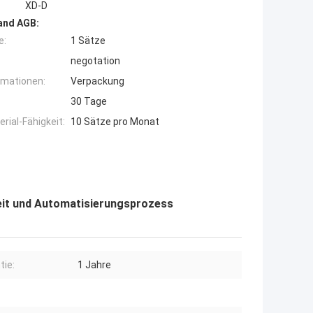
XD-D
and AGB:
e:
1 Sätze
negotation
rmationen:
Verpackung
30 Tage
ial-Fähigkeit:
10 Sätze pro Monat
eit und Automatisierungsprozess
tie:
1 Jahre