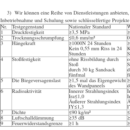
3) Wir können eine Reihe von Dienstleistungen anbieten, da
Inbetriebnahme und Schulung sowie schlüsselfertige Projekt
Nr.
Testgegenstand
Nationaler Standard
W
1
Druckfestigkeit
≥3,5 MPa
≥
2
Trocknungsschrumpfung
≤0,6 mm/m²
0
3
Hängekraft
≥1000N 24 Stunden
≥
Kein 0,55 mm Riss in 24
K
Stunden
S
4
Stoßfestigkeit
ohne Rissbildung durch
o
Stoß
S
durch 30 kg Sandsack
d
fünfmal
f
5
Die Biegeversagenslast
≥1,5 mal das Eigengewicht
≥
des Wandpaneels
d
6
Radioaktivität
Innerer Strahlungsindex
I
Ira≤1,0
I
Äußerer Strahlungsindex
Ä
IY≤1,3
I
7
Dichte
≤90 kg/m²
≤
8
Luftschalldämmung
≥35 dB
≥
9
Feuerwiderstandsgrenze
≥1 h
≥