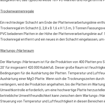
ausgeworfen, das typischerweise 18 PVC-Wannen und vorgeformte P
Trockenwannenregale
Ein rechteckiger Schacht am Ende der Plattenverarbeitungslinie enth
Trockenregal im Schacht (L 2,8 x B 1,6 x H 1,5 m, 3 Tonnen Fassungs
PVC beladenen Platten in der Höhe der Plattenverarbeitungslinie auf. S
Trockenregal entfernt und ein neues in den Schacht eingelassen, um 
Wartungs-/Härteraum
Der Wartungs-/Härteraum ist für die Produktion von 400 Platten pro S
20' für insgesamt 420.000 Kubikfuß. Dieser große Raum ist feuchtigkei
Bedingungen für die Aushärtung der Platten. Temperatur und Luftfeuc
Aushärtung einer MgO-Platte. Wenn sich die Trocknungszeiten durch
verlängern, wird die Produktion angehalten, bis die Platten im Wartun
Umweltkontrolle erforderlich, um eine hochwertige Platte herzustelle
betriebliche Umweltfreundlichkeit kann zwischen dem Wartungs-/Hä
Steuerung von Temperatur und Luftfeuchtigkeit in diesen Bereichen