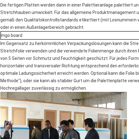
Die fertigen Platten werden dann in einer Palettieranlage palettiert un
Stretchhauben umwickelt. Für das allgemeine Produktmanagement und
gemäß den Qualitätskontrollstandards etikettiert (mit Losnummern v
oder in einen Außenlagerbereich gebracht.
mgo board
Im Gegensatz zu herkömmlichen Verpackungslösungen kann die Str
Stretchfolie verwenden und die verwendete Folienmenge durch ihren 
von 5 Seiten vor Schmutz und Feuchtigkeit geschützt. Für jedes Forma
horizontaler und transversaler Richtung entsprechend den erforderli
optimale Ladungssicherheit erreicht werden. Optional kann die Folie 
Methode"), oder sie kann als stabiler Gurt um die Palettenplatte ver
Hochregallager zuverlässig zu ermöglichen.