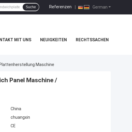
Referenzen
|
German
Suche
NTAKT MIT UNS
NEUIGKEITEN
RECHTSSACHEN
Plattenherstellung Maschine
ch Panel Maschine /
China
chuangxin
CE