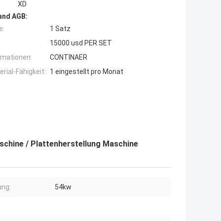
XD
and AGB:
e:
1 Satz
15000 usd PER SET
rmationen:
CONTINAER
ial-Fähigkeit:
1 eingestellt pro Monat
chine / Plattenherstellung Maschine
ung:
54kw