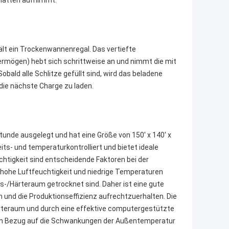
latten aufnimmt.
ält ein Trockenwannenregal. Das vertiefte
vermögen) hebt sich schrittweise an und nimmt die mit
obald alle Schlitze gefüllt sind, wird das beladene
die nächste Charge zu laden.
tunde ausgelegt und hat eine Größe von 150' x 140' x
ts- und temperaturkontrolliert und bietet ideale
htigkeit sind entscheidende Faktoren bei der
 hohe Luftfeuchtigkeit und niedrige Temperaturen
gs-/Härteraum getrocknet sind. Daher ist eine gute
n und die Produktionseffizienz aufrechtzuerhalten. Die
rteraum und durch eine effektive computergestützte
 in Bezug auf die Schwankungen der Außentemperatur