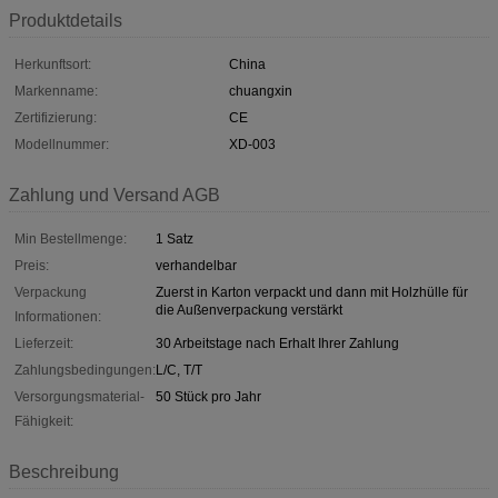
Produktdetails
Herkunftsort:
China
Markenname:
chuangxin
Zertifizierung:
CE
Modellnummer:
XD-003
Zahlung und Versand AGB
Min Bestellmenge:
1 Satz
Preis:
verhandelbar
Verpackung
Zuerst in Karton verpackt und dann mit Holzhülle für
die Außenverpackung verstärkt
Informationen:
Lieferzeit:
30 Arbeitstage nach Erhalt Ihrer Zahlung
Zahlungsbedingungen:
L/C, T/T
Versorgungsmaterial-
50 Stück pro Jahr
Fähigkeit:
Beschreibung