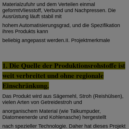
Materialzufuhr und dem Verteilen einmal
geformt
Vliesstoff, Verbund und Nachpressen. Die
Ausrüstung läuft stabil mit
hohem
Automatisierungsgrad, und die Spezifikation
ihres Produkts kann
beliebig angepasst werden.
II. Projektmerkmale
1. Die Quelle der Produktionsrohstoffe ist
weit verbreitet und ohne regionale
Einschränkung.
Das Produkt wird aus Sägemehl, Stroh (Reishülsen),
vielen Arten von Getreidestroh und
anorganischem Material (wie Talkumpuder,
Diatomeenerde und Kohlenasche) hergestellt
nach spezieller Technologie. Daher hat dieses Projekt