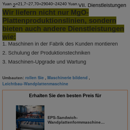
Yuan.
×21,7~27,70=29040~24240 Yuan.
2
VII. Dienstleistungen
Wir liefern nicht nur MgO-
Plattenproduktionslinien, sondern
bieten auch andere Dienstleistungen
wie:
1. Maschinen in der Fabrik des Kunden montieren
2. Schulung der Produktionstechniken
3. Maschinen-Upgrade und Wartung
rollen Sie
Maschinerie bildend
Umbauten:
,
,
Leichtbau-Wandplattenmaschine
Erhalten Sie den besten Preis für
EPS-Sandwich-
Wandplattenformmaschine
Feuerdichte Mgo-