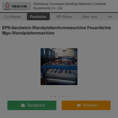
Shandong Chuangxin Building Materials Complete
Equipments Co., Ltd
Zu Hause
Produkte
VR-Show
Über uns
>>
EPS-Sandwich-Wandplattenformmaschine Feuerdichte
Mgo-Wandplattenmachine
Bestpreis
Kontakt