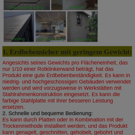
1. Erdbebensicher mit geringem Gewicht:
Angesichts seines Gewichts pro Flächeneinheit, das
nur 1/10 einer Rotklinkerwand beträgt, hat das
Produkt eine gute Erdbebenbeständigkeit. Es kann in
niedrig- und hochgeschossigen Gebäuden verwendet
werden und wird vorzugsweise in Werkstätten mit
Stahlrahmenkonstruktion eingesetzt. Es kann die
farbige Stahlplatte mit ihrer besseren Leistung
ersetzen.
2. Schnelle und bequeme Bedienung:
Es kann durch Platten oder in Kombination mit der
Trockenmethode installiert werden, und das Produkt
kann genagelt, geschnitten, gehobelt, gebohrt und