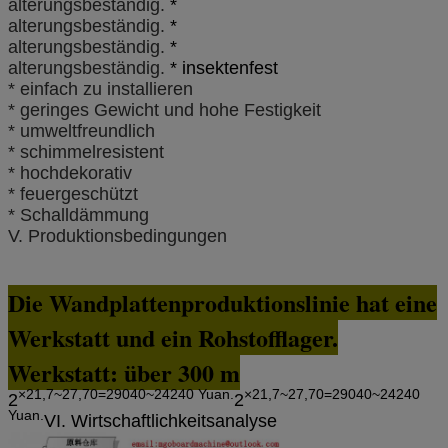
alterungsbeständig.
*
alterungsbeständig.
*
alterungsbeständig.
*
alterungsbeständig.
* insektenfest
* einfach zu installieren
* geringes Gewicht und hohe Festigkeit
* umweltfreundlich
* schimmelresistent
* hochdekorativ
* feuergeschützt
* Schalldämmung
V. Produktionsbedingungen
Die Wandplattenproduktionslinie hat eine
Werkstatt und ein Rohstofflager.
Werkstatt: über 300 m
×21,7~27,70=29040~24240 Yuan.
×21,7~27,70=29040~24240
2
2
Yuan.
VI. Wirtschaftlichkeitsanalyse