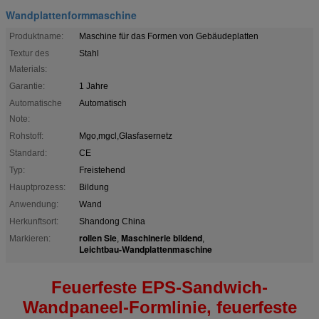
Wandplattenformmaschine
Produktname:
Maschine für das Formen von Gebäudeplatten
Textur des
Stahl
Materials:
Garantie:
1 Jahre
Automatische
Automatisch
Note:
Rohstoff:
Mgo,mgcl,Glasfasernetz
Standard:
CE
Typ:
Freistehend
Hauptprozess:
Bildung
Anwendung:
Wand
Herkunftsort:
Shandong China
rollen Sie
Maschinerie bildend
Markieren:
,
,
Leichtbau-Wandplattenmaschine
Feuerfeste EPS-Sandwich-
Wandpaneel-Formlinie, feuerfeste