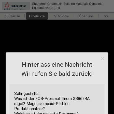
Shandong Chuangxin Building Materials Complete
Equipments Co., Ltd
Zu Hause
Produkte
VR-Show
Über uns
>>
Hinterlass eine Nachricht
Wir rufen Sie bald zurück!