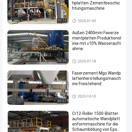
hplatten-Zementbeschic
htungsmaschine
Wandplattenformmaschine
00:18
2026-01-05
Außen 2400mm Faserze
mentplatten Produktionsl
inie mit ≤10% Wasseraufn
ahme
Produktionslinie für Faserzem
00:36
2025-07-18
entplatten
Faserzement Mgo Wandp
lattenherstellungsmasch
ine Freistehend
Wandplattenformmaschine
2023-10-10
00:51
Cr12-Roller 1500-Blätter
automatische Wandplatt
enformmaschine für die
Schaumbildung von Eps