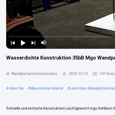
Wasserdichte Konstruktion 35bB Mgo Wandp
Wandplattenformmaschine
2023-10-10
747 Ansi
#
rollen Sie
#
Maschinerie bildend
#
Leichtbau-Wandplattenma
Schnelle und einfache Konstruktion Leichtgewicht mgo Hohlkern
hydraulisches Öffnen und Schließen 2Einfacher Betrieb und hohe Eff