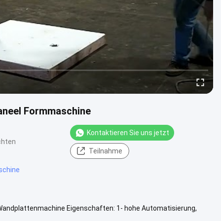
aneel Formmaschine
Kontaktieren Sie uns jetzt
chten
Teilnahme
schine
 Wandplattenmachine Eigenschaften: 1- hohe Automatisierung,
izienz, ...
Weitere Informationen