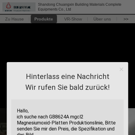
Shandong Chuangxin Building Materials Complete
Equipments Co., Ltd
Zu Hause
Produkte
VR-Show
Über uns
>>
Hinterlass eine Nachricht
Wir rufen Sie bald zurück!