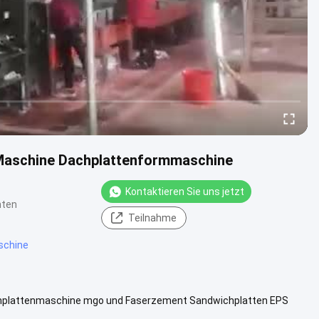
Maschine Dachplattenformmaschine
Kontaktieren Sie uns jetzt
hten
Teilnahme
schine
hplattenmaschine mgo und Faserzement Sandwichplatten EPS
l:EPS-Platte ...
Weitere Informationen