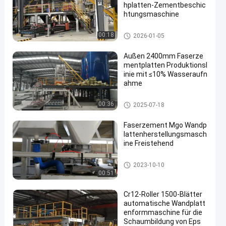
hplatten-Zementbeschic
htungsmaschine
Wandplattenformmaschine
00:18
2026-01-05
Außen 2400mm Faserze
mentplatten Produktionsl
inie mit ≤10% Wasseraufn
ahme
Produktionslinie für Faserzem
00:36
2025-07-18
entplatten
Faserzement Mgo Wandp
lattenherstellungsmasch
ine Freistehend
Wandplattenformmaschine
2023-10-10
00:51
Cr12-Roller 1500-Blätter
automatische Wandplatt
enformmaschine für die
Schaumbildung von Eps