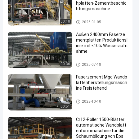
hplatten-Zementbeschic
htungsmaschine
Wandplattenformmaschine
00:18
2026-01-05
Außen 2400mm Faserze
mentplatten Produktionsl
inie mit ≤10% Wasseraufn
ahme
Produktionslinie für Faserzem
00:36
2025-07-18
entplatten
Faserzement Mgo Wandp
lattenherstellungsmasch
ine Freistehend
Wandplattenformmaschine
2023-10-10
00:51
Cr12-Roller 1500-Blätter
automatische Wandplatt
enformmaschine für die
Schaumbildung von Eps