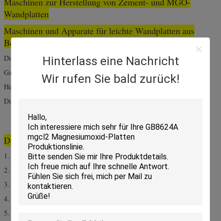
Maschinen zur Herstellung von Zement- und MGO-
Wandplatten
Maschinen und Apparate für leichte Wandplatten aus
Beton
Die Hauptstruktur dieser Maschine:
Hinterlass eine Nachricht
Gastmaschine/hydraulisches System/Stromverteilsystem/
Wir rufen Sie bald zurück!
Heizungssystem / Kernröhren
Die Maschine könnte hohlen Kern leichte Wandplatten machen
Die Merkmale der Wandplatte:
1. Wärmedämmung
2. Schalldämmung
3. wasserdichte
4. Feuchtigkeitsdämmung
5. Ein Brandschutzgrad