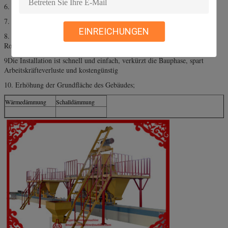
6. die Paneele wiederverwendet werden können
7. hohe Festigkeit, Leichtgewicht, Stoßbeständigkeit;
EINREICHUNGEN
8. die Kohleasche und die industriellen festen Abfälle als
Rohstoffe,Energiesparen,umweltfreundlich;
9Die Installation ist schnell und einfach, verkürzt die Bauphase, spart
Arbeitskräfteverluste und kostengünstig
10. Erhöhung der Grundfläche des Gebäudes;
Wärmedämmung
Schalldämmung