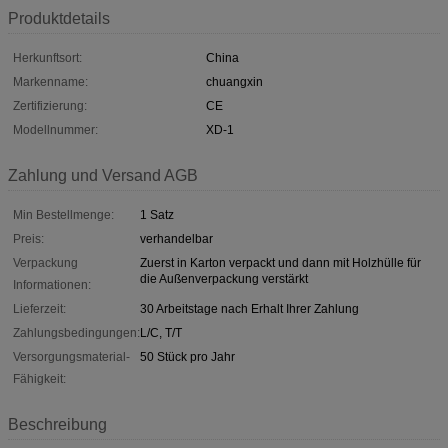
Produktdetails
Herkunftsort:
China
Markenname:
chuangxin
Zertifizierung:
CE
Modellnummer:
XD-1
Zahlung und Versand AGB
Min Bestellmenge:
1 Satz
Preis:
verhandelbar
Verpackung
Zuerst in Karton verpackt und dann mit Holzhülle für
die Außenverpackung verstärkt
Informationen:
Lieferzeit:
30 Arbeitstage nach Erhalt Ihrer Zahlung
Zahlungsbedingungen:
L/C, T/T
Versorgungsmaterial-
50 Stück pro Jahr
Fähigkeit:
Beschreibung