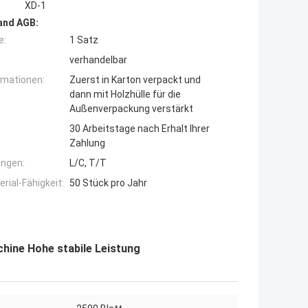
XD-1
and AGB:
e:
1 Satz
verhandelbar
rmationen:
Zuerst in Karton verpackt und
dann mit Holzhülle für die
Außenverpackung verstärkt
30 Arbeitstage nach Erhalt Ihrer
Zahlung
ngen:
L/C, T/T
ial-Fähigkeit:
50 Stück pro Jahr
hine Hohe stabile Leistung