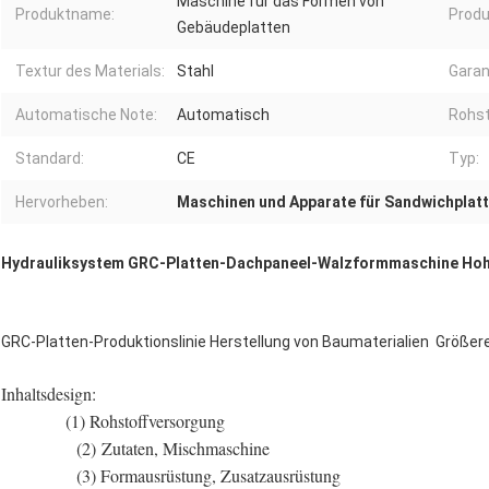
Maschine für das Formen von
Produktname:
Produ
Gebäudeplatten
Textur des Materials:
Stahl
Garan
Automatische Note:
Automatisch
Rohst
Standard:
CE
Typ:
Hervorheben:
Maschinen und Apparate für Sandwichplat
Hydrauliksystem GRC-Platten-Dachpaneel-Walzformmaschine Hohe
GRC-Platten-Produktionslinie Herstellung von Baumaterialien Größere
Inhaltsdesign:
(1) Rohstoffversorgung
(2) Zutaten, Mischmaschine
(3) Formausrüstung, Zusatzausrüstung