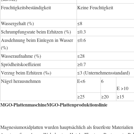
Feuchtigkeitsbeständigkeit
Keine Feuchtigkeit
Wassergehalt (%)
≤8
Schrumpfungsrate beim Erhitzen (%)
≤0.3
Ausdehnung beim Einlegen in Wasser
≤0.6
(%)
Wasseraufnahme (%)
≤28
Sprödheitskoeffizient
≥0.7
Verzug beim Erhitzen (‰)
≤3 (Unternehmensstandard)
Nägel herausnehmen
E<6
6
E >10
≥25
≥20
≥15
MGO-PlattenmaschineMGO-Plattenproduktionslinie
Magnesiumoxidplatten wurden hauptsächlich als feuerfeste Materiali