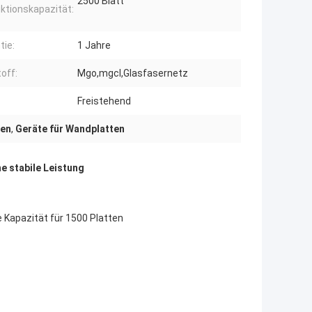
2500 Blatt
ktionskapazität:
tie:
1 Jahre
off:
Mgo,mgcl,Glasfasernetz
Freistehend
ten
,
Geräte für Wandplatten
 stabile Leistung
 Kapazität für 1500 Platten