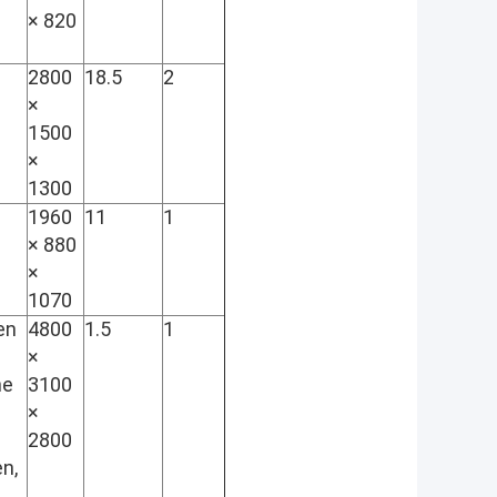
× 820
2800
18.5
2
×
1500
×
1300
1960
11
1
× 880
×
1070
en
4800
1.5
1
×
ne
3100
×
2800
n,