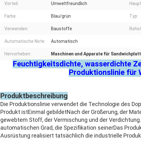
Vorteil:
Umweltfreundlich
Haupt
Farbe:
Blau/grün
Typ:
Verwenden:
Baustoffe
Rohst
Automatische Note:
Automatisch
Hervorheben:
Maschinen und Apparate für Sandwichplat
Feuchtigkeitsdichte, wasserdichte 
Produktionslinie für
Produktbeschreibung
Die Produktionslinie verwendet die Technologie des Do
Produkt ist
Einmal gebildet
Nach der Größerung, der Mate
gewebtem Stoff, der Vermischung und der Verdichtung.
automatischen Grad, die Spezifikation seiner
Das Produk
Ausrüstung realisiert tatsächlich die industrielle Produ