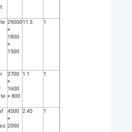
t
äte
29000
11.5
1
×
1800
×
1500
r
2700
1.1
1
×
r
1600
tte
× 800
uf
4500
2.45
1
×
ass
2000