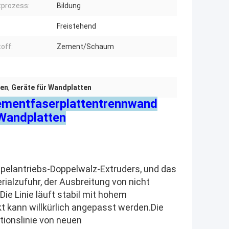
prozess:
Bildung
Freistehend
off:
Zement/Schaum
ten
,
Geräte für Wandplatten
Zementfaserplattentrennwand
 Wandplatten
ppelantriebs-Doppelwalz-Extruders, und das
rialzufuhr, der Ausbreitung von nicht
Die Linie läuft stabil mit hohem
t kann willkürlich angepasst werden.
Die
ktionslinie von neuen