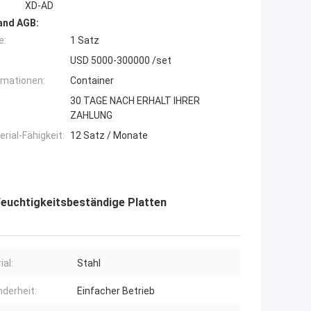
XD-AD
and AGB:
e:
1 Satz
USD 5000-300000 /set
rmationen:
Container
30 TAGE NACH ERHALT IHRER
ZAHLUNG
ial-Fähigkeit:
12 Satz / Monate
euchtigkeitsbeständige Platten
ial:
Stahl
derheit:
Einfacher Betrieb