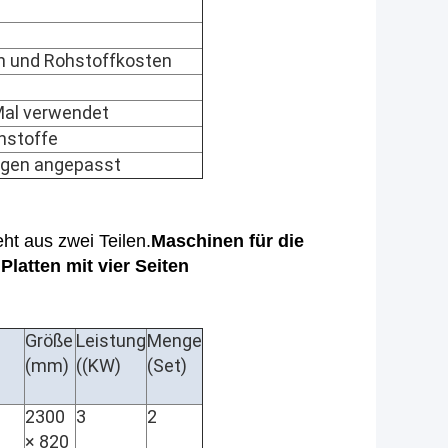
en und Rohstoffkosten
Mal verwendet
hstoffe
ngen angepasst
ht aus zwei Teilen.
Maschinen für die
latten mit vier Seiten
Größe
Leistung
Menge
(mm)
((KW)
(Set)
2300
3
2
× 820