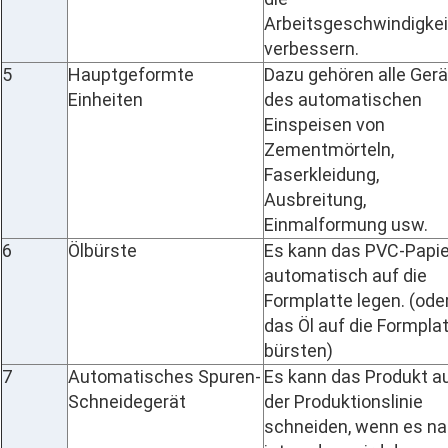
Arbeitsgeschwindigkei
verbessern.
5
Hauptgeformte
Dazu gehören alle Ger
Einheiten
des automatischen
Einspeisen von
Zementmörteln,
Faserkleidung,
Ausbreitung,
Einmalformung usw.
6
Ölbürste
Es kann das PVC-Papie
automatisch auf die
Formplatte legen. (ode
das Öl auf die Formpla
bürsten)
7
Automatisches Spuren-
Es kann das Produkt a
Schneidegerät
der Produktionslinie
schneiden, wenn es n