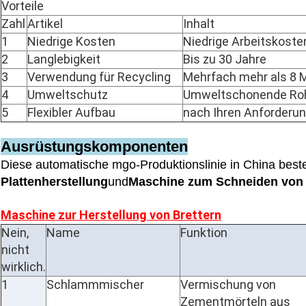
Vorteile
Zahl
Artikel
Inhalt
1
Niedrige Kosten
Niedrige Arbeitskost
2
Langlebigkeit
Bis zu 30 Jahre
3
Verwendung für Recycling
Mehrfach mehr als 8 
4
Umweltschutz
Umweltschonende Ro
5
Flexibler Aufbau
nach Ihren Anforderu
Ausrüstungskomponenten
Diese automatische mgo-Produktionslinie in China beste
Plattenherstellung
und
Maschine zum Schneiden von P
Maschine zur Herstellung von Brettern
Nein,
Name
Funktion
nicht
wirklich.
1
Schlammmischer
Vermischung von
Zementmörteln aus