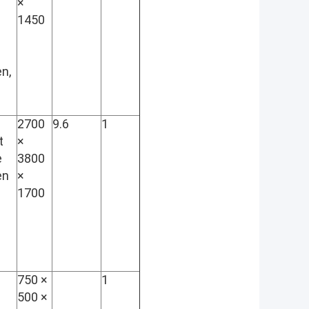
×
1450
n,
2700
9.6
1
t
×
e
3800
en
×
1700
750 ×
1
500 ×