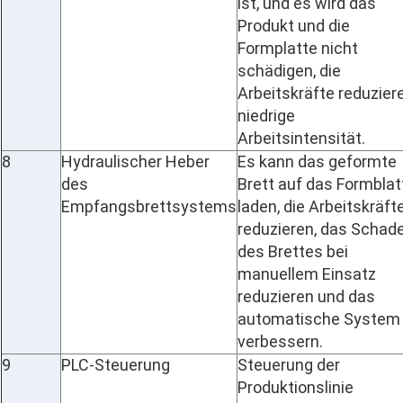
ist, und es wird das
Produkt und die
Formplatte nicht
schädigen, die
Arbeitskräfte reduziere
niedrige
Arbeitsintensität.
8
Hydraulischer Heber
Es kann das geformte
des
Brett auf das Formblat
Empfangsbrettsystems
laden, die Arbeitskräft
reduzieren, das Schad
des Brettes bei
manuellem Einsatz
reduzieren und das
automatische System
verbessern.
9
PLC-Steuerung
Steuerung der
Produktionslinie